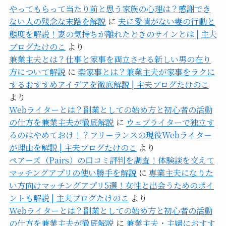
やってもらって当たり前と思う家族の心理は？感謝でき
ない人の残念な末路を解説
に
夫に愛情がない妻の行動と
態度を解説！妻の気持ちが離れたときのサインとは | 主夫
ブログたけのこ
より
兼業主夫とは？仕事と家事を両立させる新しい男の在り
方について解説
に
楽家事とは？兼業主夫が家事をラクに
するおすすめアイデアを徹底解説 | 主夫ブログたけのこ
より
Webライターとは？副業としての始め方と初心者の活動
の仕方を兼業主夫が徹底解説
に
ウェブライターで独立す
るのはやめておけ！？フリーランスの現役Webライター
が理由を解説 | 主夫ブログたけのこ
より
ペアーズ（Pairs）の口コミ評判を調査！体験談を交えて
マッチングアプリの使い勝手を解説
に
専業主夫になりた
い方向けマッチングアプリ5選！女性と出会うためのポイ
ントも解説 | 主夫ブログたけのこ
より
Webライターとは？副業としての始め方と初心者の活動
の仕方を兼業主夫が徹底解説
に
兼業主夫・主婦におすす